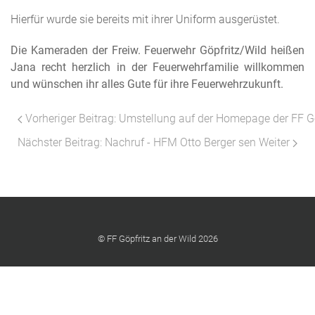
Hierfür wurde sie bereits mit ihrer Uniform ausgerüstet.
Die Kameraden der Freiw. Feuerwehr Göpfritz/Wild heißen
Jana recht herzlich in der Feuerwehrfamilie willkommen
und wünschen ihr alles Gute für ihre Feuerwehrzukunft.
Vorheriger Beitrag: Umstellung auf der Homepage der FF G
Nächster Beitrag: Nachruf - HFM Otto Berger sen
Weiter
© FF Göpfritz an der Wild 2026