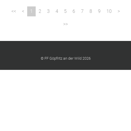
1
2
3
4
5
6
7
8
9
10
© FF Göpfritz an der Wild 2026