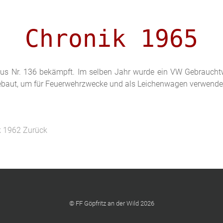
Chronik 1965
us Nr. 136 bekämpft. Im selben Jahr wurde ein VW Gebrauc
aut, um für Feuerwehrzwecke und als Leichenwagen verwendet
ik 1962
Zurück
© FF Göpfritz an der Wild 2026