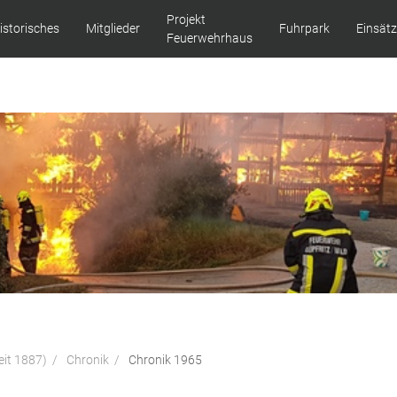
Projekt
istorisches
Mitglieder
Fuhrpark
Einsät
Feuerwehrhaus
eit 1887)
Chronik
Chronik 1965