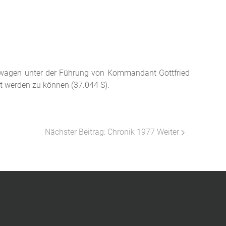
htwagen
unter der Führung von Kommandant Gottfried
 werden zu können (37.044 S).
Nächster Beitrag: Chronik 1977
Weiter