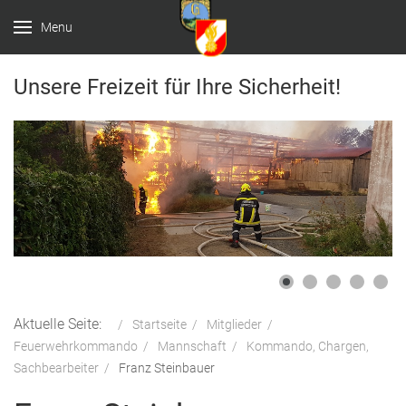
Menu
Unsere Freizeit für Ihre Sicherheit!
Aktuelle Seite:
Startseite
Mitglieder
Feuerwehrkommando
Mannschaft
Kommando, Chargen,
Sachbearbeiter
Franz Steinbauer