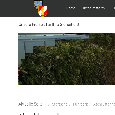
Home
Infoplattform
H
Unsere Freizeit für Ihre Sicherheit!
Aktuelle Seite:
Startseite
Fuhrpark
Atemluftanh