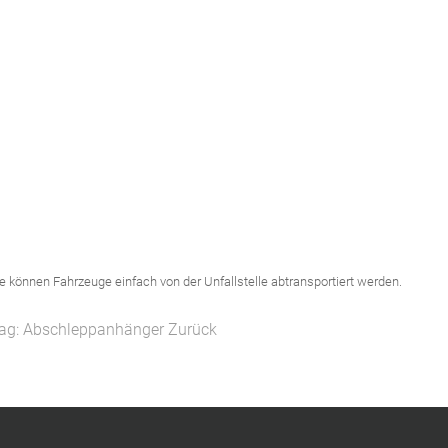
 können Fahrzeuge einfach von der Unfallstelle abtransportiert werden.
trag: Abschleppanhänger
Zurück