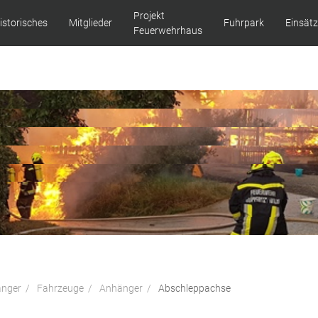
Projekt
istorisches
Mitglieder
Fuhrpark
Einsät
Feuerwehrhaus
änger
Fahrzeuge
Anhänger
Abschleppachse