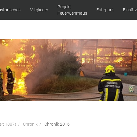
Projekt
istorisches
Mitglieder
Fuhrpark
Einsät
Feuerwehrhaus
eit 1887)
Chronik
Chronik 2016