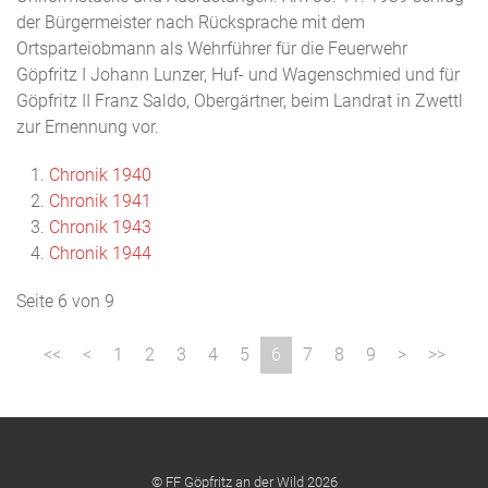
der Bürgermeister nach Rücksprache mit dem
Ortsparteiobmann als Wehrführer für die Feuerwehr
Göpfritz I Johann Lunzer, Huf- und Wagenschmied und für
Göpfritz II Franz Saldo, Obergärtner, beim Landrat in Zwettl
zur Ernennung vor.
Chronik 1940
Chronik 1941
Chronik 1943
Chronik 1944
Seite 6 von 9
1
2
3
4
5
6
7
8
9
© FF Göpfritz an der Wild 2026