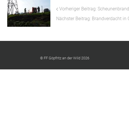
Vorheriger Beitrag: Scheunenbrand
Nächster Beitrag: Brandverdacht in 
© FF Göpfritz an der Wild 2026