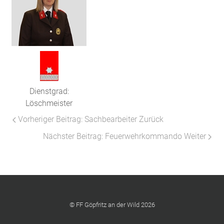
Dienstgrad:
Löschmeister
Vorheriger Beitrag: Sachbearbeiter
Zurück
Nächster Beitrag: Feuerwehrkommando
Weiter
© FF Göpfritz an der Wild 2026