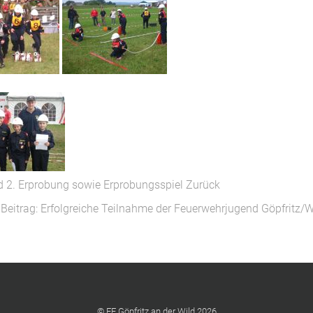
und 2. Erprobung sowie Erprobungsspiel
Zurück
 Beitrag: Erfolgreiche Teilnahme der Feuerwehrjugend Göpfritz
© FF Göpfritz an der Wild 2026