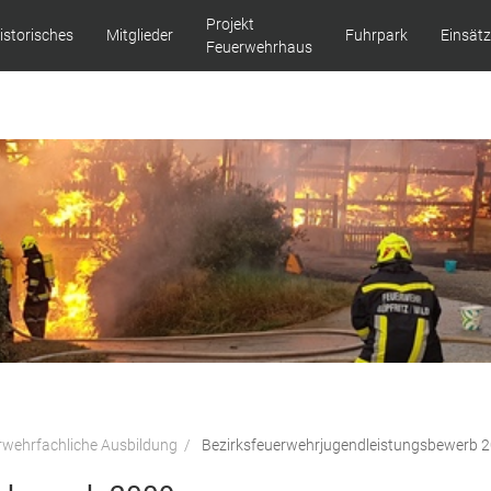
Projekt
istorisches
Mitglieder
Fuhrpark
Einsät
Feuerwehrhaus
rwehrfachliche Ausbildung
Bezirksfeuerwehrjugendleistungsbewerb 