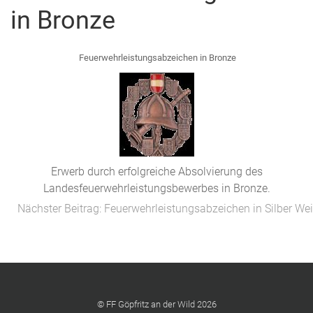
in Bronze
Feuerwehrleistungsabzeichen in Bronze
Erwerb durch erfolgreiche Absolvierung des
Landesfeuerwehrleistungsbewerbes in Bronze.
Nächster Beitrag: Feuerwehrleistungsabzeichen in Silber
Wei
© FF Göpfritz an der Wild 2026