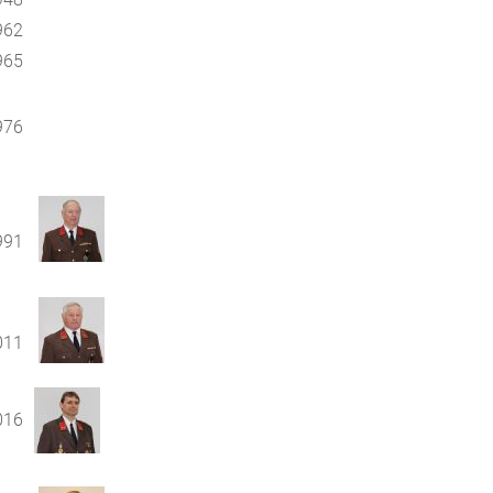
962
965
976
991
011
016