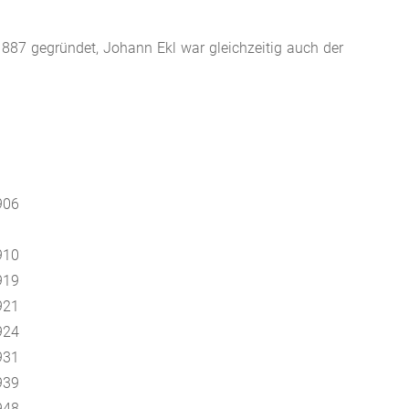
1887 gegründet, Johann Ekl war gleichzeitig auch der
906
910
919
921
924
931
939
948