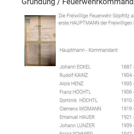
Gründung / Feuerwehrkommand
Die Freiwillige Feuerwehr Göpfritz
erste HAUPTMANN der Freiwilligen F
Hauptmann - Kommandant
Johann ECKEL
1887 
Rudolf KAINZ
1904 
Alois HENZ
1905 
Franz HÖCHTL
1906 
Dominik HÖCHTL
1910 
Clemens WIDMANN
1919 
Emanuel HAUER
1921 
Johann LUNZER
1939 
Franz SCHMIED
1947 