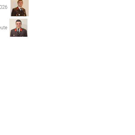
2026
eute