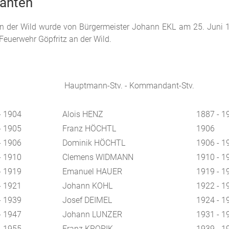
anten
 an der Wild wurde von Bürgermeister Johann EKL am 25. Juni 
euerwehr Göpfritz an der Wild.
Hauptmann-Stv. - Kommandant-Stv.
- 1904
Alois HENZ
1887 - 1
- 1905
Franz HÖCHTL
1906
- 1906
Dominik HÖCHTL
1906 - 1
- 1910
Clemens WIDMANN
1910 - 1
- 1919
Emanuel HAUER
1919 - 1
- 1921
Johann KOHL
1922 - 1
- 1939
Josef DEIMEL
1924 - 1
- 1947
Johann LUNZER
1931 - 1
- 1955
Franz KROPIK
1939 - 1