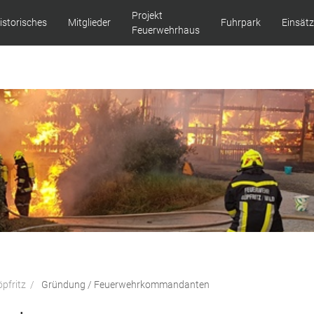
Projekt
istorisches
Mitglieder
Fuhrpark
Einsät
Feuerwehrhaus
pfritz
Gründung / Feuerwehrkommandanten