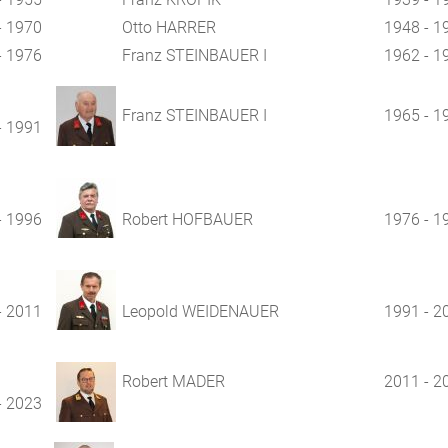
- 1970
Otto HARRER
1948 - 1
- 1976
Franz STEINBAUER I
1962 - 1
Franz STEINBAUER I
1965 - 1
- 1991
- 1996
Robert HOFBAUER
1976 - 1
- 2011
Leopold WEIDENAUER
1991 - 2
Robert MADER
2011 - 2
- 2023