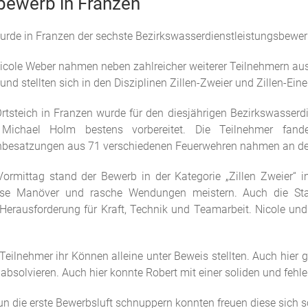
bewerb in Franzen
urde in Franzen der sechste Bezirkswasserdienstleistungsbewerb
ole Weber nahmen neben zahlreicher weiterer Teilnehmern aus N
und stellten sich in den Disziplinen Zillen-Zweier und Zillen-Ein
Ortsteich in Franzen wurde für den diesjährigen Bezirkswasser
Michael Holm bestens vorbereitet. Die Teilnehmer fan
enbesatzungen aus 71 verschiedenen Feuerwehren nahmen an dem 
ormittag stand der Bewerb in der Kategorie „Zillen Zweier“
ise Manöver und rasche Wendungen meistern. Auch die S
erausforderung für Kraft, Technik und Teamarbeit. Nicole und R
eilnehmer ihr Können alleine unter Beweis stellten. Auch hier ga
 absolvieren. Auch hier konnte Robert mit einer soliden und fehle
die erste Bewerbsluft schnuppern konnten freuen diese sich s