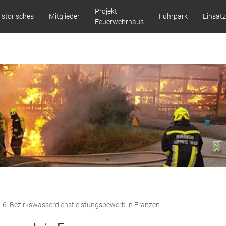
Projekt
istorisches
Mitglieder
Fuhrpark
Einsät
Feuerwehrhaus
6. Bezirkswasserdienstleistungsbewerb in Franzen