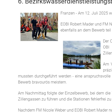
6. Bezirkswasserdienstleistungs
Franzen - Am 12. Juli 2025 w
EOBI Robert Mader und FM Nic
ebenfalls an dem Bewerb teil 
Der 
OBI 
Zill
Am V
präz
mussten durchgeführt werden - eine anspruchsvolle H
Bewerb bravourös meistern.
Am Nachmittag folgte der Einzelbewerb, bei dem die T
Zillengassen zu führen und die Stationen fehlerfrei zu
Nachdem FM Nicole Weber und EOBI Robert Mader nun 