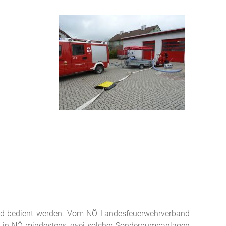
 und bedient werden. Vom NÖ Landesfeuerwehrverband
rk in NÖ mindestens zwei solcher Sonderpumpanlagen