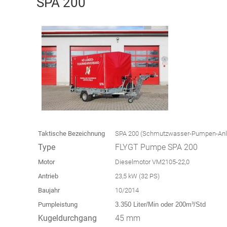
SPA 200
Taktische Bezeichnung
SPA 200 (Schmutzwasser-Pumpen-An
Type
FLYGT Pumpe SPA 200
Motor
Dieselmotor VM2105-22,0
Antrieb
23,5 kW (32 PS)
Baujahr
10/2014
Pumpleistung
3.350 Liter/Min oder 200m³/Std
Kugeldurchgang
45 mm