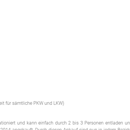
it für sämtliche PKW und LKW)
ationiert und kann einfach durch 2 bis 3 Personen entladen
2014 angekauft. Durch diesen Ankauf sind nun in jedem Bezi