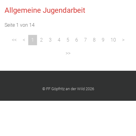
Allgemeine Jugendarbeit
Seite 1 von 14
1
2
3
4
5
6
7
8
9
10
© FF Göpfritz an der Wild 2026