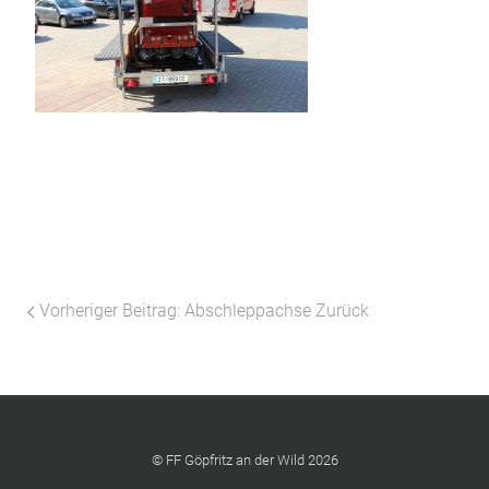
Vorheriger Beitrag: Abschleppachse
Zurück
© FF Göpfritz an der Wild 2026