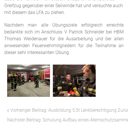
Greifzug gegenüber einer Seilwinde hat und versuchte auch
mit diesem das LFA zu ziehen.
Nachdem man alle Übungsziele erfolgreich erreichte
bedankte sich im Anschluss V Patrick Schneider bei HBM
Thomas Weidenauer für die Ausarbeitung und bei allen
anwesenden Feuerwehrmitgliedern für die Teilnahme an
dieser sehr interessanten Übung.
Vorheriger Beitrag: Ausbildung 5,5t Lenkberechtigung
Zurü
Nächster Beitrag: Schulung Aufbau eines Atemschutzsamm