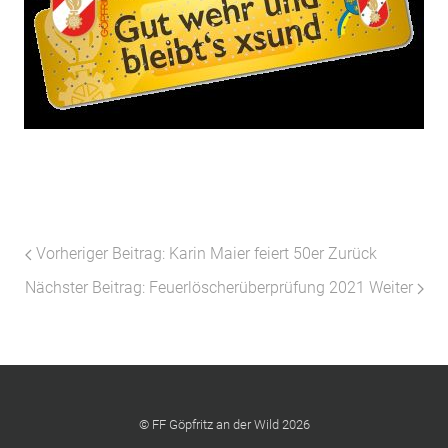
Vorheriger Beitrag: Karin Maier feiert 50er
Zurück
Nächster Beitrag: Feuerlöscherüberprüfung 2021
Weiter
© FF Göpfritz an der Wild 2026