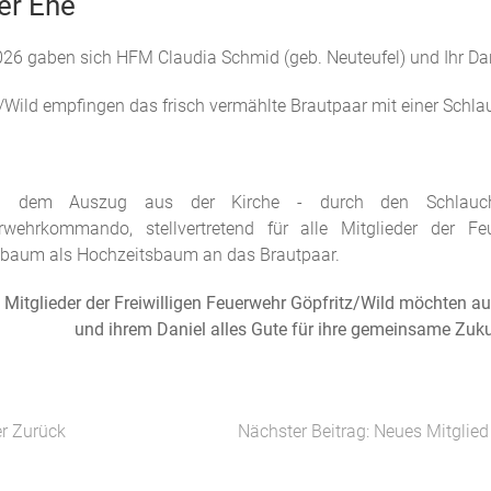
er Ehe
026 gaben sich HFM Claudia Schmid (geb. Neuteufel) und Ihr Dani
tz/Wild empfingen das frisch vermählte Brautpaar mit einer Schl
h dem Auszug aus der Kirche - durch den Schlauch
rwehrkommando, stellvertretend für alle Mitglieder der Fe
lbaum als Hochzeitsbaum an das Brautpaar.
 Mitglieder der Freiwilligen Feuerwehr Göpfritz/Wild möchten 
und ihrem Daniel alles Gute für ihre gemeinsame Zuk
er
Zurück
Nächster Beitrag: Neues Mitglied