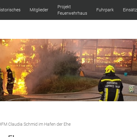
Projekt
istorisches
Mitglieder
Fuhrpark
Einsät
Feuerwehrhaus
HFM Claudia Schmid im Hafen der Ehe