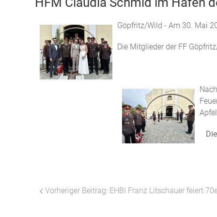
HFM Claudia Schmid im Hafen d
Göpfritz/Wild - Am 30. Mai 2
Die Mitglieder der FF Göpfri
Nac
Feue
Apfe
Die
Vorheriger Beitrag: EHBI Franz Litschauer feiert 70