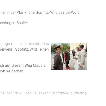
el in der Pfarrkirche Göpfritz/Wild das Ja-Wort.
auchbogen-Spalier.
bogen - überreichte das
uerwehr Göpfritz/Wild einen
auch auf diesem Weg Claudia
unft wünschen.
 bei der Freiwilligen Feuerwehr Göpfritz/Wild
Weiter