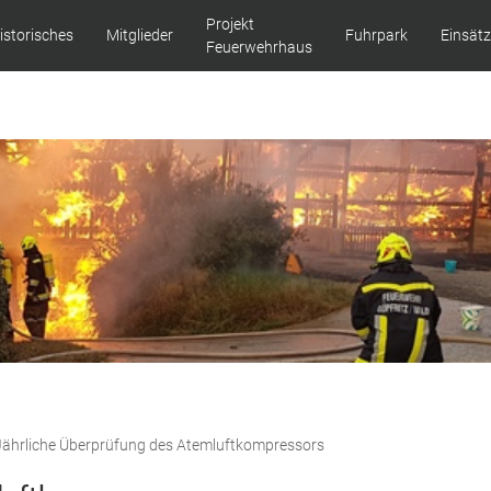
Projekt
istorisches
Mitglieder
Fuhrpark
Einsät
Feuerwehrhaus
Jährliche Überprüfung des Atemluftkompressors