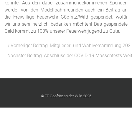
konnte. Aus den dabei zusammengekommenen Spenden
wurde von den Modellbahnfreunden auch ein Beitrag an
die Freiwillige Feuerwehr Göpfritz/Wild gespendet, wofür
wir uns sehr herzlich bedanken möchten! Das gespendete
Geld kommt zu 100% unserer Feuerwehrjugend zu Gute.
Vorheriger Beitrag: Mitglieder- und Wahlversammlung 20
Nächster Beitrag: Abschluss der COVID-19 Massentests
Weit
© FF Göpfritz an der Wild 2026