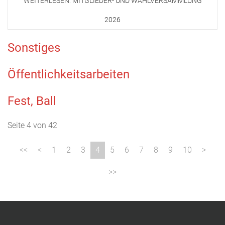
WEITERLESEN: MITGLIEDER- UND WAHLVERSAMMLUNG
2026
Sonstiges
Öffentlichkeitsarbeiten
Fest, Ball
Seite 4 von 42
1
2
3
4
5
6
7
8
9
10