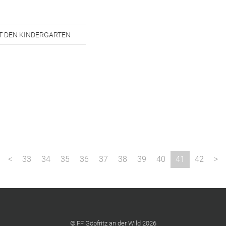
T DEN KINDERGARTEN
33
34
35
36
37
38
39
40
41
42
© FF Göpfritz an der Wild 2026