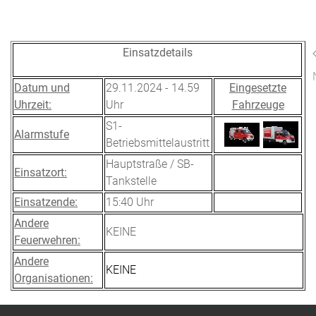
Einsatzdetails
Datum und
29.11.2024 - 14.59
Eingesetzte
Uhrzeit:
Uhr
Fahrzeuge
S1-
Alarmstufe
Betriebsmittelaustritt
Hauptstraße / SB-
Einsatzort:
Tankstelle
Einsatzende:
15:40 Uhr
Andere
KEINE
Feuerwehren:
Andere
KEINE
Organisationen: