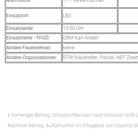
Alarmstufe
T1 - Verkehrsunfall
Einsatzort:
LB2
Einsatzende:
13:50 Uhr
Einsatzleiter - FFGÖ:
OBM Karl Anderl
Andere Feuerwehren:
keine
Andere Organisationen:
RTW Waidhofen, Polizei, NEF Zwett
Vorheriger Beitrag: Schadstoffeinsatz nach Kollision LKW
Nächster Beitrag: Auffahrunfall im Ortsgebiet von Göpfritz/