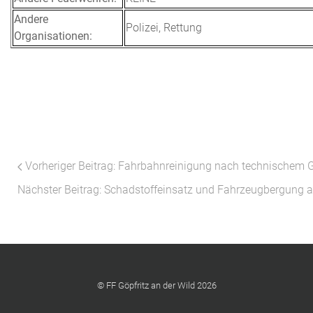
Andere
Polizei, Rettung
Organisationen:
Vorheriger Beitrag: Fahrbahnreinigung nach technischem 
Nächster Beitrag: Schadstoffeinsatz und Fahrzeugbergung 
© FF Göpfritz an der Wild 2026