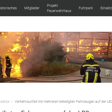
Projekt
istorisches
Mitglieder
Fuhrpark
Einsät
Feuerwehrhaus
nsätze
Verkehrsunfall mit mehreren beteiligten Fahrzeugen auf der LB