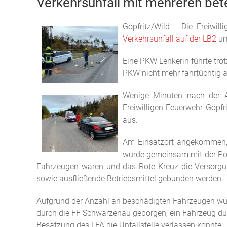
Verkehrsunfall mit mehreren bet
Göpfritz/Wild - Die Freiw
Verkehrsunfall auf der LB2
um
Eine PKW Lenkerin führte tro
PKW nicht mehr fahrtüchtig 
Wenige Minuten nach der Al
Freiwilligen Feuerwehr Göpf
aus.
Am Einsatzort angekommen, z
wurde gemeinsam mit der Poli
Fahrzeugen waren und das Rote Kreuz die Versorgu
sowie ausfließende Betriebsmittel gebunden werden.
Aufgrund der Anzahl an beschädigten Fahrzeugen wu
durch die FF Schwarzenau geborgen, ein Fahrzeug durc
Besatzung des LFA die Unfallstelle verlassen konnte.