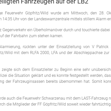
eiligten Fahrzeugen auf der LB2
illige Feuerwehr Göpfritz/Wild wurde am Mittwoch, den 28
 14:35 Uhr von der Landeswarnzentrale mittels stillem Alarm er
tz Gegenverkehr ein Überholmanöver durch und touchierte dabei 
auf der Fahrbahn zum stehen kamen.
armierung, rückten unter der Einsatzleitung von V Patrick S
ritz/Wild mit dem RLFA 2000, LFA und der Abschleppachse zu
eigte sich dem Einsatzleiter zu Beginn eine sehr unübersichtl
zei die Situation geklärt und es konnte festgestellt werden, da
ng der Fahrzeuginsassen bereits übernommen hat. Somit konnt
rde auch die Feuerwehr Schwarzenau mit dem LAST-Fahrzeug na
h die Mitglieder der FF Göpfritz/Wild soweit wieder fahrtüchtig