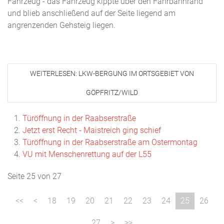
Fahrzeug - das Fahrzeug kippte über den Fahrbahnrand
und blieb anschließend auf der Seite liegend am
angrenzenden Gehsteig liegen.
WEITERLESEN: LKW-BERGUNG IM ORTSGEBIET VON
GÖPFRITZ/WILD
Türöffnung in der Raabserstraße
Jetzt erst Recht - Maistreich ging schief
Türöffnung in der Raabserstraße am Ostermontag
VU mit Menschenrettung auf der L55
Seite 25 von 27
18
19
20
21
22
23
24
25
26
27