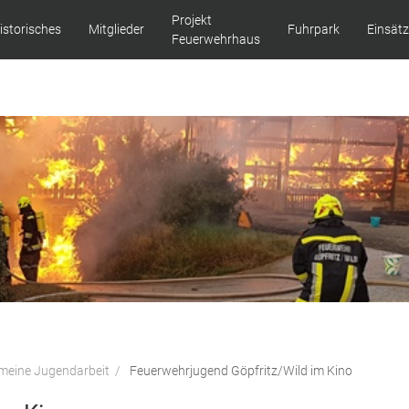
Projekt
istorisches
Mitglieder
Fuhrpark
Einsät
Feuerwehrhaus
emeine Jugendarbeit
Feuerwehrjugend Göpfritz/Wild im Kino