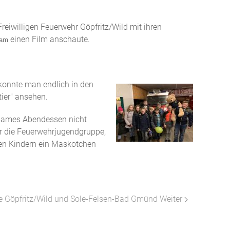
eiwilligen Feuerwehr Göpfritz/Wild mit ihren
einen Film anschaute.
sam
onnte man endlich in den
tier" ansehen.
nsames Abendessen nicht
r die Feuerwehrjugendgruppe,
den Kindern ein Maskotchen
e Göpfritz/Wild und Sole-Felsen-Bad Gmünd
Weiter