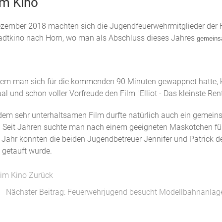
im Kino
zember 2018 machten sich die Jugendfeuerwehrmitglieder der Fr
tadtkino nach Horn, wo man als Abschluss dieses Jahres
gemein
em man sich für die kommenden 90 Minuten gewappnet hatte, k
al und schon voller Vorfreude den Film "Elliot - Das kleinste Ren
em sehr unterhaltsamen Film durfte natürlich auch ein gemei
. Seit Jahren suchte man nach einem geeigneten Maskotchen fü
 Jahr konnten die beiden Jugendbetreuer Jennifer und Patrick 
 getauft wurde.
 im Kino
Zurück
Nächster Beitrag: Feuerwehrjugend besucht Modellbahnanlag