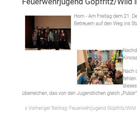
Feuerwehrjugend Göpfritz/Wild 
Horn - Am Freitag dem 21. De
Betreuern auf den Weg ins S
Nachd
Kinosa
Nach d
fehlen
dieses
überreichen, das von den Jugendlichen gleich „Pubär“
Vorheriger Beitrag: Feuerwehrjugend Göpfritz/Wild