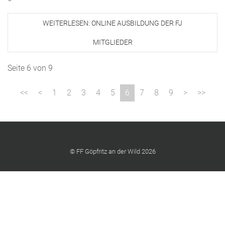
WEITERLESEN: ONLINE AUSBILDUNG DER FJ
MITGLIEDER
Seite 6 von 9
1
2
3
4
5
6
7
8
9
© FF Göpfritz an der Wild 2026