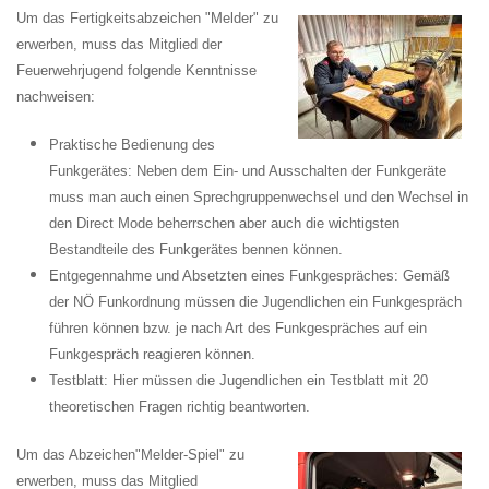
Um
das
Fertigkeitsabzei
chen
"Melder" zu
erw
erben,
m
uss
das
Mitgl
ied
der
Feuerwe
hrjugend
folge
nde
Kenntnisse
nachw
eisen
:
Praktische Bedienung des
Funkgerätes: Neben dem Ein- und Ausschalten der Funkgeräte
muss man auch einen Sprechgruppenwechsel und den Wechsel in
den Direct Mode beherrschen aber auch die wichtigsten
Bestandteile des Funkgerätes bennen können.
Entgegennahme und Absetzten eines Funkgespräches: Gemäß
der NÖ Funkordnung müssen die Jugendlichen ein Funkgespräch
führen können bzw. je nach Art des Funkgespräches auf ein
Funkgespräch reagieren können.
Testblatt: Hier müssen die Jugendlichen ein Testblatt mit 20
theoretischen Fragen richtig beantworten.
U
m
das
A
bzeichen"Melder-Spiel"
zu
e
rwerben,
mu
ss
da
s
Mi
tglied