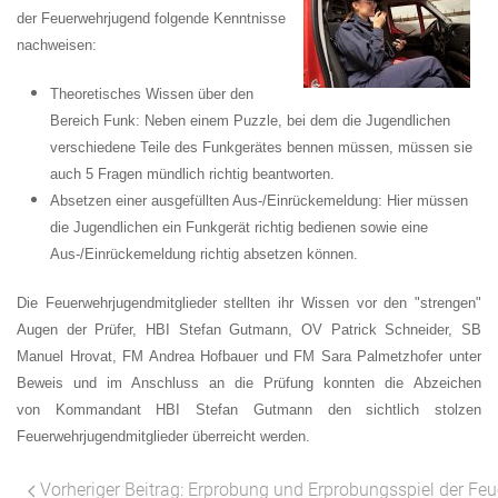
der
Feuerweh
rjugend
fo
lgende
Kenn
tnisse
nachweisen:
Theoretisches Wissen über den
Bereich Funk: Neben einem Puzzle, bei dem die Jugendlichen
verschiedene Teile des Funkgerätes bennen müssen, müssen sie
auch 5 Fragen mündlich richtig beantworten.
Absetzen einer ausgefüllten Aus-/Einrückemeldung: Hier müssen
die Jugendlichen ein Funkgerät richtig bedienen sowie eine
Aus-/Einrückemeldung richtig absetzen können.
Die Feuerwehrjugendmitglieder stellten ihr Wissen vor den "strengen"
Augen der Prüfer, HBI Stefan Gutmann, OV Patrick Schneider, SB
Manuel Hrovat, FM Andrea Hofbauer und FM Sara Palmetzhofer unter
Beweis und im Anschluss an die Prüfung konnten die
Abzeichen
von Kommandant HBI Stefan Gutmann den sichtlich stolzen
Feuerwehrjugendmitglieder überreicht werden.
Vorheriger Beitrag: Erprobung und Erprobungsspiel der F