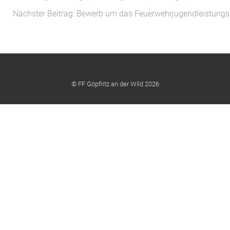
Nächster Beitrag: Bewerb um das Feuerwehrjugendleistung
© FF Göpfritz an der Wild 2026