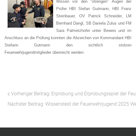
Wissen vor den "strengen" Augen der
Prüfer HBI Stefan Gutmann, HBI Franz
Steinbauer, OV Patrick Schneider, LM
Bernhard Dangl, SB Daniela Zulus und FM
Sara Palmetzhofer unter Beweis und im
Anschluss an die Prüfung konnten die
Abzeichen von Kommandant HBI
Stefann Gutmann den sichtlich stolzen
Feuerwehrjugendmitglieder überreicht werden.
Vorheriger Beitrag: Erprobung und Erprobungsspiel der F
Nächster Beitrag: Wissenstest der Feuerwehrjugend 2025
We