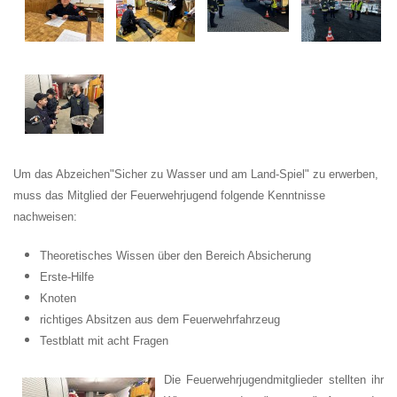
U
m
das
A
bzeichen"Sicher zu Wasser und am Land
-Spiel"
zu
e
rwerben,
mu
ss
da
s
Mi
tglied
der
Feuerweh
rjugend
fo
lgende
Kenn
tnisse
nachweisen:
Theoretisches Wissen über den Bereich Absicherung
Erste-Hilfe
Knoten
richtiges Absitzen aus dem Feuerwehrfahrzeug
Testblatt mit acht Fragen
Die Feuerwehrjugendmitglieder stellten ihr