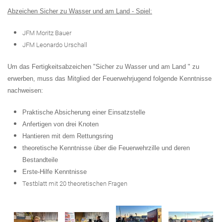
Abzeichen Sicher zu Wasser und am Land - Spiel:
JFM Moritz Bauer
JFM Leonardo Urschall
U
m
das
Fertigkeitsabzei
chen
"Sicher zu Wasser und am Land
" zu
erw
erben,
m
uss
das
Mitgl
ied
der
Feuerwe
hrjugend
folge
nde
Kenntnisse
nachw
eisen
:
Praktische Absicherung einer Einsatzstelle
Anfertigen von drei Knoten
Hantieren mit dem Rettungsring
theoretische Kenntnisse über die Feuerwehrzille und deren
Bestandteile
Erste-Hilfe Kenntnisse
Testblatt mit 20 theoretischen Fragen