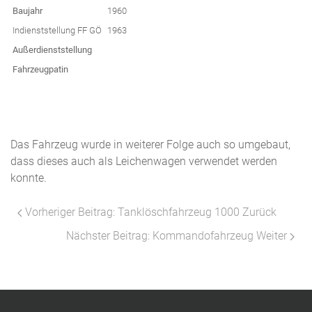
Baujahr
1960
Indienststellung FF GÖ
1963
Außerdienststellung
Fahrzeugpatin
Das Fahrzeug wurde in weiterer Folge auch so umgebaut,
dass dieses auch als Leichenwagen verwendet werden
konnte.
Vorheriger Beitrag: Tanklöschfahrzeug 1000
Zurück
Nächster Beitrag: Kommandofahrzeug
Weiter