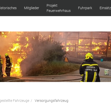
Projekt
istorisches
Mitglieder
Fuhrpark
Einsät
Feuerwehrhaus
gestellte Fahrzeuge
Versorgungsfahrzeug