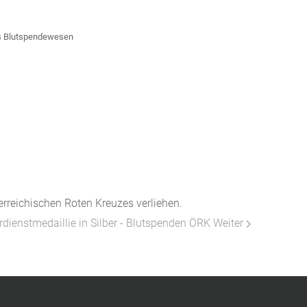
as Blutspendewesen
rreichischen Roten Kreuzes verliehen.
rdienstmedaillie in Silber - Blutspenden ÖRK
Weiter