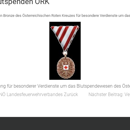
Blutspenden ÖRK
in Bronze des Österreichischen Roten Kreuzes für besondere Verdienste um d
ng für besonderer Verdienste um das Blutspendewesen des Öste
des NÖ Landesfeuerwehrverbandes
Zurück
Nächster Beitrag: Ve