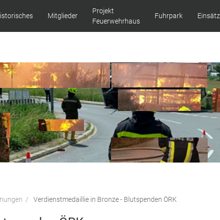
Projekt
istorisches
Mitglieder
Fuhrpark
Einsät
Feuerwehrhaus
hnungen
Verdienstmedaillie in Bronze - Blutspenden ÖRK