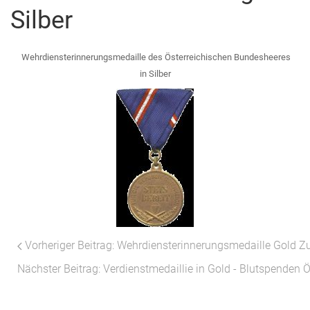
Silber
Wehrdiensterinnerungsmedaille des Österreichischen Bundesheeres
in Silber
Vorheriger Beitrag: Wehrdiensterinnerungsmedaille Gold
Z
Nächster Beitrag: Verdienstmedaillie in Gold - Blutspenden