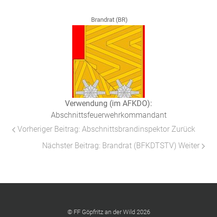
Brandrat (BR)
Verwendung (im AFKDO):
Abschnittsfeuerwehrkommandant
Vorheriger Beitrag: Abschnittsbrandinspektor
Zurück
Nächster Beitrag: Brandrat (BFKDTSTV)
Weiter
© FF Göpfritz an der Wild 2026