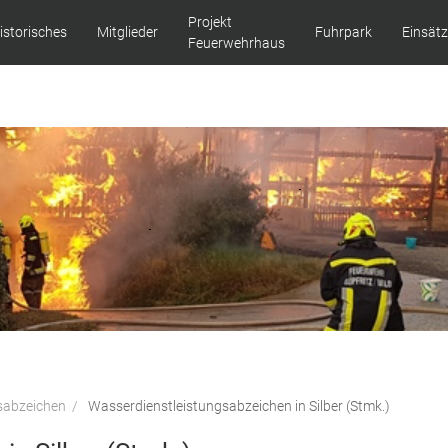
Projekt
istorisches
Mitglieder
Fuhrpark
Einsät
Feuerwehrhaus
sabzeichen
Wasserdienstleistungsabzeichen in Silber (Stmk.)