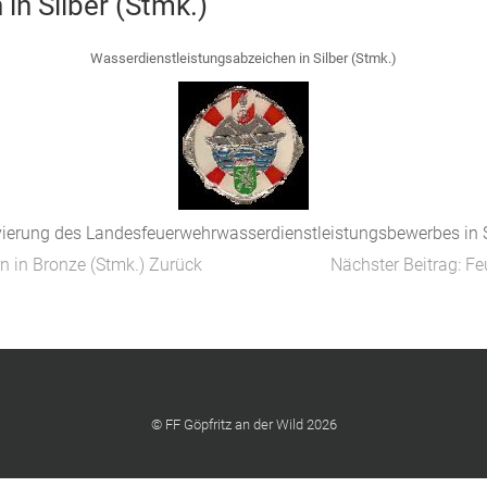
in Silber (Stmk.)
Wasserdienstleistungsabzeichen in Silber (Stmk.)
vierung des Landesfeuerwehrwasserdienstleistungsbewerbes in 
n in Bronze (Stmk.)
Zurück
Nächster Beitrag: F
© FF Göpfritz an der Wild 2026