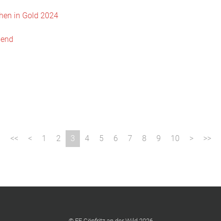
hen in Gold 2024
gend
1
2
3
4
5
6
7
8
9
10
© FF Göpfritz an der Wild 2026