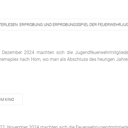
TERLESEN: ERPROBUNG UND ERPROBUNGSSPIEL DER FEUERWEHRJU
 Dezember 2024 machten sich die Jugendfeuerwehrmitglieder d
inemaplex nach Horn, wo man als Abschluss des heurigen Jahr
IM KINO
2. November 2024 machten sich die Feuerwehrjugendmitglieder d