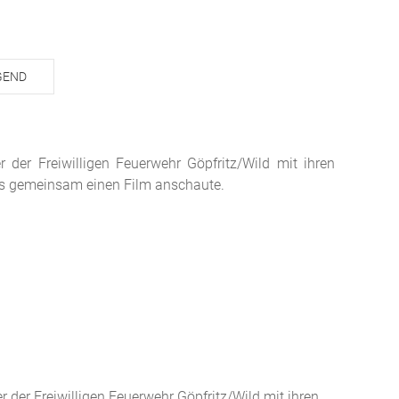
GEND
er Freiwilligen Feuerwehr Göpfritz/Wild mit ihren
es gemeinsam einen Film anschaute.
er Freiwilligen Feuerwehr Göpfritz/Wild mit ihren